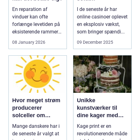
En reparation af
I de seneste år har
vinduer kan ofte
online casinoer oplevet
forlænge levetiden på
en eksplosiv vækst,
eksisterende rammer
som bringer spændi...
og glas med ...
08 January 2026
09 December 2025
Hvor meget strøm
Unikke
producerer
kunstværker til
solceller om
dine kager med
vinteren?
kage print
Mange danskere har i
Kage print er en
de seneste år valgt at
revolutionerende måde