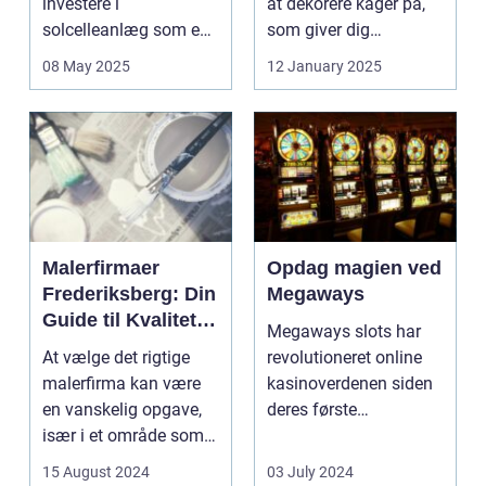
investere i
at dekorere kager på,
solcelleanlæg som en
som giver dig
bæred...
mulighed for ...
08 May 2025
12 January 2025
Malerfirmaer
Opdag magien ved
Frederiksberg: Din
Megaways
Guide til Kvalitet
Megaways slots har
og Service
At vælge det rigtige
revolutioneret online
malerfirma kan være
kasinoverdenen siden
en vanskelig opgave,
deres første
især i et område som
fremtræden. Disse
Frederiksberg, hv...
spillea...
15 August 2024
03 July 2024