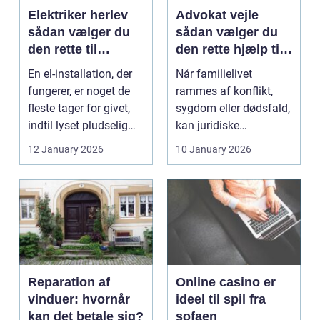
Elektriker herlev
Advokat vejle
sådan vælger du
sådan vælger du
den rette til
den rette hjælp til
opgaven
familien
En el-installation, der
Når familielivet
fungerer, er noget de
rammes af konflikt,
fleste tager for givet,
sygdom eller dødsfald,
indtil lyset pludselig
kan juridiske
går, el...
spørgsmål hurtigt
12 January 2026
10 January 2026
vokse si...
Reparation af
Online casino er
vinduer: hvornår
ideel til spil fra
kan det betale sig?
sofaen