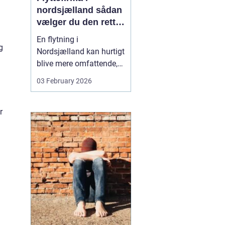
nordsjælland sådan
vælger du den rette
partner til din
En flytning i
flytning
g
Nordsjælland kan hurtigt
blive mere omfattende,
end man først tror. Der er
03 February 2026
nøgler, flyttekasser,
adgangsforhold,
r
parkering, møbler der
skal skilles ad, og
ejendele med
affektionsværdi, som
helst skal komme sikkert
frem. Mange vælger
der...