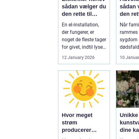
sådan vælger du
sådan 
den rette til
den ret
opgaven
til fami
En el-installation,
Når famil
der fungerer, er
rammes a
noget de fleste tager
sygdom e
for givet, indtil lyset
dødsfald
pludselig går, el...
juridisk
12 January 2026
10 Janua
hurtigt v
Hvor meget
Unikke
strøm
kunstvæ
producerer
dine k
solceller om
kage pr