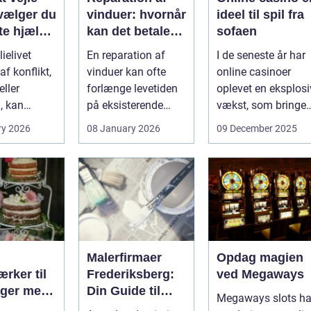
vælger du
vinduer: hvornår
ideel til spil fra
te hjælp
kan det betale
sofaen
lien
sig?
ielivet
En reparation af
I de seneste år har
f konflikt,
vinduer kan ofte
online casinoer
ller
forlænge levetiden
oplevet en eksplosi
, kan
på eksisterende
vækst, som bringer
e spørgsmål
rammer og glas
spændi...
ry 2026
08 January 2026
09 December 2025
okse si...
med ...
Malerfirmaer
Opdag magien
rker til
Frederiksberg:
ved Megaways
ager med
Din Guide til
Megaways slots ha
int
Kvalitet og