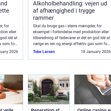
and
Alkoholbehandling: vejen ud
ette
af afhængighed i trygge
rammer
r, for
Skal du bruge gas i større mængder, for
tion eller
eksempel i forbindelse med produktion eller
 god idé at
tilberedning af fødevarer er det en god idé at
as som for
vælge en ren og energi effektiv gas som for
er ved
eksempel LPG. Hvilke fordele er der ved
ruary 2026
Toke Larsen
18 January 2026
 f...
LPG? Der er mange fordele som kan f...
t vejle
Reparation af
Online casino e