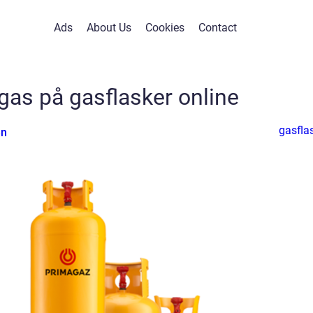
Ads
About Us
Cookies
Contact
as på gasflasker online
gasfla
en