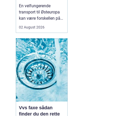
logistikken
En velfungerende
transport til Østeuropa
kan være forskellen på
en god forretning og
02 August 2026
dyre forsinkelser. Mange
danske virksomheder ser
mod Baltikum, Ukraine
og resten af regionen for
at finde nye kunder og
leverandører. Men v...
Vvs faxe sådan
finder du den rette