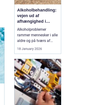
Alkoholbehandling:
vejen ud af
afhængighed i
trygge rammer
Alkoholproblemer
rammer mennesker i alle
aldre og på tværs af
sociale skel. For mange
18 January 2026
starter det med hygge,
afslapning eller en måde
at dæmpe uro og svære
følelser på. Langsomt
flytter alkoholen græns...