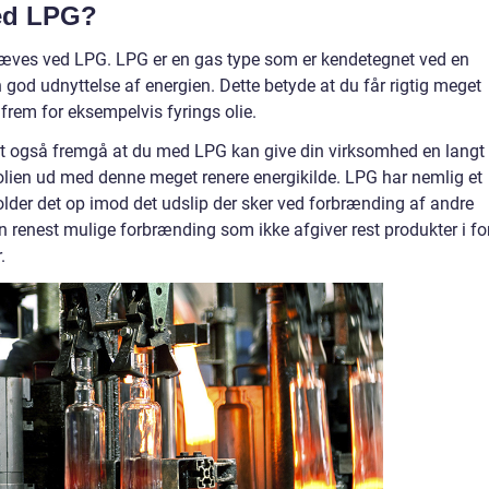
ved LPG?
æves ved LPG. LPG er en gas type som er kendetegnet ved en
od udnyttelse af energien. Dette betyde at du får rigtig meget
rem for eksempelvis fyrings olie.
et også fremgå at du med LPG kan give din virksomhed en langt
s olien ud med denne meget renere energikilde. LPG har nemlig et
older det op imod det udslip der sker ved forbrænding af andre
n renest mulige forbrænding som ikke afgiver rest produkter i f
.