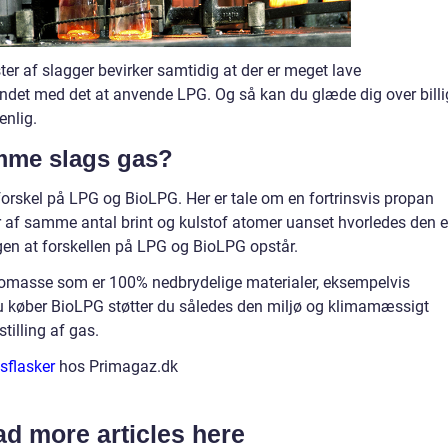
er af slagger bevirker samtidig at der er meget lave
ndet med det at anvende LPG. Og så kan du glæde dig over billi
enlig.
mme slags gas?
forskel på LPG og BioLPG. Her er tale om en fortrinsvis propan
år af samme antal brint og kulstof atomer uanset hvorledes den e
ingen at forskellen på LPG og BioLPG opstår.
iomasse som er 100% nedbrydelige materialer, eksempelvis
du køber BioLPG støtter du således den miljø og klimamæssigt
tilling af gas.
sflasker
hos Primagaz.dk
d more articles here