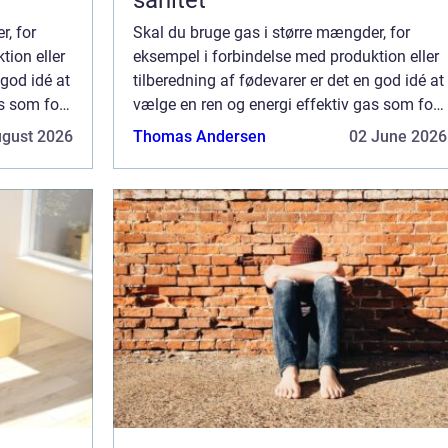
r, for
Skal du bruge gas i større mængder, for
tion eller
eksempel i forbindelse med produktion eller
 god idé at
tilberedning af fødevarer er det en god idé at
as som for
vælge en ren og energi effektiv gas som for
er ved
eksempel LPG. Hvilke fordele er der ved
ugust 2026
Thomas Andersen
02 June 2026
 f...
LPG? Der er mange fordele som kan f...