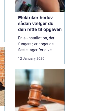
Elektriker herlev
sådan vælger du
den rette til opgaven
En el-installation, der
fungerer, er noget de
fleste tager for givet,
indtil lyset pludselig går,
12 January 2026
eller en stikkontakt bliver
varm. Når el først giver
problemer, kan det
hurtigt blive både utrygt
og dyrt, hvis der ikke
reageres rigtigt. Derfor
giver ...