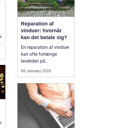
Reparation af
vinduer: hvornår
v
kan det betale sig?
En reparation af vinduer
kan ofte forlænge
levetiden på
eksisterende rammer og
08 January 2026
glas med mange år. For
mange husejere står
valget mellem at
reparere eller udskifte
hele vinduet, og
beslutningen har både
økonomiske,...
r