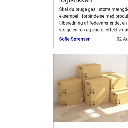
Skal du bruge gas i større mængde
eksempel i forbindelse med produk
tilberedning af fødevarer er det en
vælge en ren og energi effektiv g
eksempel LPG. Hvilke fordele er d
Sofie Sørensen
02 A
LPG? Der er mange fordele som kan