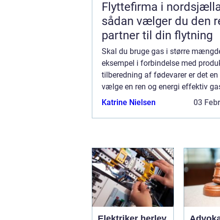
Flyttefirma i nordsjæll
sådan vælger du den r
partner til din flytning
Skal du bruge gas i større mængde
eksempel i forbindelse med produk
tilberedning af fødevarer er det en
vælge en ren og energi effektiv g
eksempel LPG. Hvilke fordele er d
Katrine Nielsen
03 Feb
LPG? Der er mange fordele som kan
Elektriker herlev
Advoka