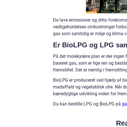
De lave emissioner og ditto forekomst
vedligeholdelses omkostninger forbu
gas som samtidig er miljø og klima v
Er BioLPG og LPG sa
På det molekylære plan er der ingen 
baseret gas, som er lige ren og best
fremstillet. Det er nemlig i fremstill
BioLPG er produceret ved hjælp af b
madaffald og vegetabilsk olie. Når 
bæredygtige udvikling inden for frems
Du kan bestille LPG og BioLPG på
ga
Rea