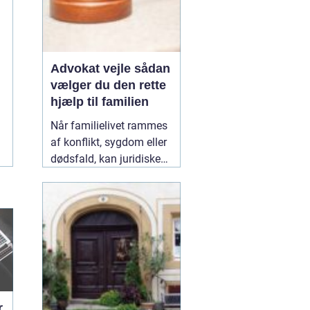
Advokat vejle sådan
vælger du den rette
hjælp til familien
Når familielivet rammes
af konflikt, sygdom eller
dødsfald, kan juridiske
spørgsmål hurtigt vokse
sig store. Mange oplever,
at de både skal håndtere
følelser og praktiske
problemer på én gang.
Her kan en erfaren
10
January 2026
r