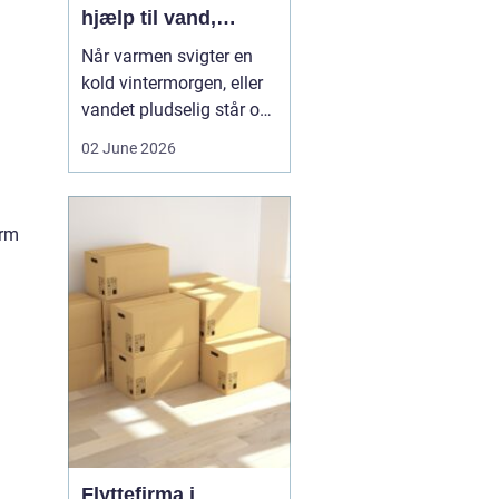
hjælp til vand,
varme og sanitet
Når varmen svigter en
kold vintermorgen, eller
vandet pludselig står op
af afløbet, har du brug
02 June 2026
for hjælp med det
samme. I Faxe og
omegn spiller VVS-
orm
installatører en central
rolle i hverdagen, selv
om vi sjældent tænker
over det. Gennemgang
af varmea...
Flyttefirma i