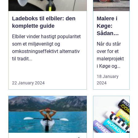
Ladeboks til elbiler: den
Malere i
komplette guide
Køge:
Sådan
Elbiler vinder hastigt popularitet
finder du
som et miljøvenligt og
Når du står
de bedste
omkostningseffektivt alternativ
over for et
til dit
til tradit...
malerprojekt
malerproje
i Køge og
kt
omegn, kan
18 January
det føles
22 January 2024
2024
som en
uoverskuelig
opgave at fi...