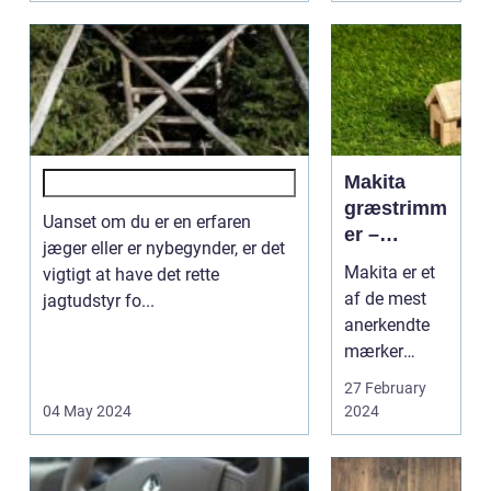
ens hjem,
spiller valget
af døre en
stor ...
Makita
græstrimm
Uanset om du er en erfaren
er –
jæger eller er nybegynder, er det
perfekt til
Makita er et
vigtigt at have det rette
at holde
af de mest
jagtudstyr fo...
haven flot
anerkendte
og
mærker
velplejet
inden for
27 February
haveværktøj,
04 May 2024
2024
og deres
græstrimmer
e er ingen