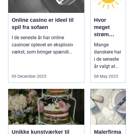
Online casino er ideel til
Hvor
spil fra sofaen
meget
strøm
I de seneste år har online
producerer
casinoer oplevet en eksplosiv
Mange
solceller
vækst, som bringer spændi...
danskere har
om
i de seneste
vinteren?
år valgt at
investere i
09 December 2025
08 May 2025
solcelleanlæ
g som en
bæred...
Unikke kunstværker til
Malerfirma