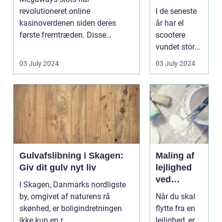
vide om el
revolutioneret online
I de seneste
scootere
kasinoverdenen siden deres
år har el
første fremtræden. Disse
scootere
spillea...
vundet stor
popularitet
03 July 2024
03 July 2024
som en
miljøvenlig
og praktisk
transporthån
d...
Gulvafslibning i Skagen:
Maling af
Giv dit gulv nyt liv
lejlighed
ved
I Skagen, Danmarks nordligste
fraflytning:
by, omgivet af naturens rå
Når du skal
Prisoverve
skønhed, er boligindretningen
flytte fra en
jelser og
ikke kun en r...
lejlighed, er