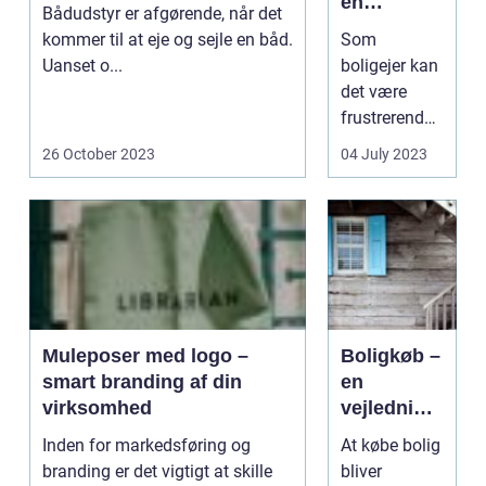
en
Bådudstyr er afgørende, når det
pålidelig
kommer til at eje og sejle en båd.
Som
låsesmed i
Uanset o...
boligejer kan
Hørsholm
det være
frustrerende
at stå uden
26 October 2023
04 July 2023
for sit eget
hus med en
ødela...
Muleposer med logo –
Boligkøb –
smart branding af din
en
virksomhed
vejledning
til et godt
Inden for markedsføring og
At købe bolig
køb
branding er det vigtigt at skille
bliver