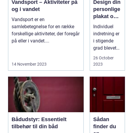
Vandsport – Aktiviteter på
Design din
og i vandet
personlige
plakat og
Vandsport er en
giv dit
samlebetegnelse for en række
Individuel
hjem et
forskellige aktiviteter, der foregår
indretning er
personligt
på eller i vandet....
i stigende
præg
grad blevet
en
26 October
dominerende
14 November 2023
2023
trend inden
for
boligindretni
ng. Denn...
Bådudstyr: Essentielt
Sådan
tilbehør til din båd
finder du