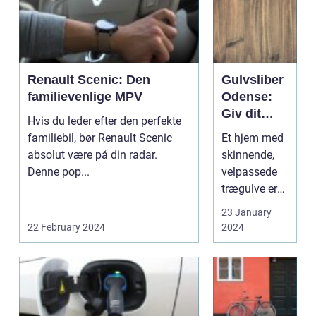
undt...
Renault Scenic: Den
Gulvsliber
familievenlige MPV
Odense:
Giv dit
Hvis du leder efter den perfekte
gulv nyt liv
familiebil, bør Renault Scenic
Et hjem med
med
absolut være på din radar.
skinnende,
profession
Denne pop...
velpassede
elle
trægulve er
gulvservic
indbegrebet
23 January
e
af
22 February 2024
2024
skandinavisk
stil og hygge.
Men
trægulv...