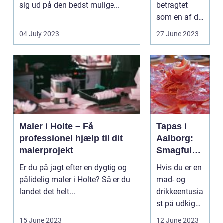
sig ud på den bedst mulige...
betragtet
som en af de
mest
04 July 2023
27 June 2023
betydningsfu
lde
beslutninger i
de flestes liv.
Derf...
Maler i Holte – Få
Tapas i
professionel hjælp til dit
Aalborg:
malerprojekt
Smagfuld
mangfoldi
Er du på jagt efter en dygtig og
Hvis du er en
ghed af
pålidelig maler i Holte? Så er du
mad- og
småretter
landet det helt...
drikkeentusia
st på udkig
efter en
15 June 2023
12 June 2023