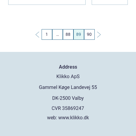
anderledes
og smagfuld
spiseoplevels
e,...
1
…
88
89
90
Address
web:
www.klikko.dk