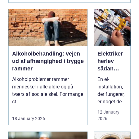
Alkoholbehandling: vejen
Elektriker
ud af afhængighed i trygge
herlev
rammer
sådan
vælger du
Alkoholproblemer rammer
En el-
den rette
mennesker i alle aldre og på
installation,
til opgaven
tværs af sociale skel. For mange
der fungerer,
st...
er noget de
fleste tager
12 January
for givet,
18 January 2026
2026
indtil lyset
pludselig går,
el...