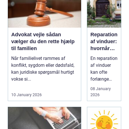
Advokat vejle sådan
Reparation
vælger du den rette hjælp
af vinduer:
til familien
hvornår
kan det
Når familielivet rammes af
En reparation
betale sig?
konflikt, sygdom eller dødsfald,
af vinduer
kan juridiske spørgsmål hurtigt
kan ofte
vokse si...
forlænge
levetiden på
08 January
eksisterende
10 January 2026
2026
rammer og
glas med ...