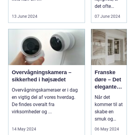
tips
det ofte
nødvendigt
13 June 2024
07 June 2024
at efterlade
boligen i
samme
stand, som ...
Overvågningskamera –
Franske
sikkerhed i højsædet
døre – Det
elegante
Overvågningskameraer er i dag
valg til dit
en vigtig del af vores hverdag.
Når det
hjem
De findes overalt fra
kommer til at
virksomheder og ...
skabe en
smuk og
elegant
14 May 2024
06 May 2024
atmosfære i