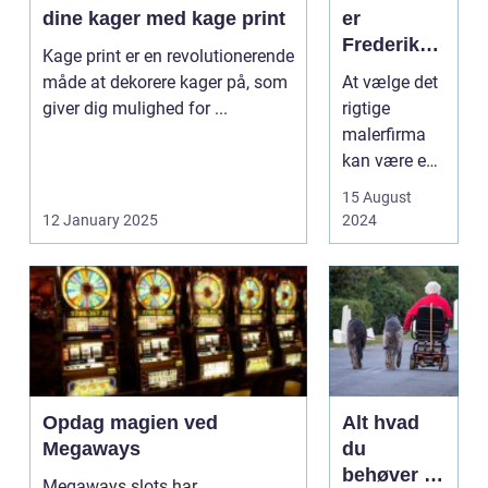
dine kager med kage print
er
Frederiksb
Kage print er en revolutionerende
erg: Din
måde at dekorere kager på, som
At vælge det
Guide til
giver dig mulighed for ...
rigtige
Kvalitet og
malerfirma
Service
kan være en
vanskelig
15 August
opgave, især
12 January 2025
2024
i et område
som
Frederiksberg
, hv...
Opdag magien ved
Alt hvad
Megaways
du
behøver at
Megaways slots har